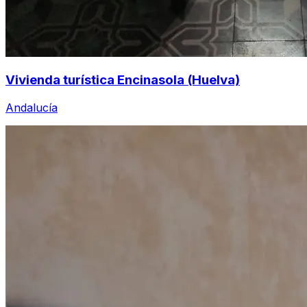
Vivienda turística Encinasola (Huelva)
Andalucía