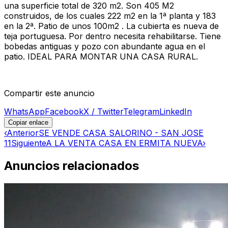
una superficie total de 320 m2. Son 405 M2
construidos, de los cuales 222 m2 en la 1ª planta y 183
en la 2ª. Patio de unos 100m2 . La cubierta es nueva de
teja portuguesa. Por dentro necesita rehabilitarse. Tiene
bobedas antiguas y pozo con abundante agua en el
patio. IDEAL PARA MONTAR UNA CASA RURAL.
Compartir este anuncio
WhatsApp
Facebook
X / Twitter
Telegram
LinkedIn
Copiar enlace
‹
Anterior
SE VENDE CASA SALORINO - SAN JOSE
11
Siguiente
A LA VENTA CASA EN ERMITA NUEVA
›
Anuncios relacionados