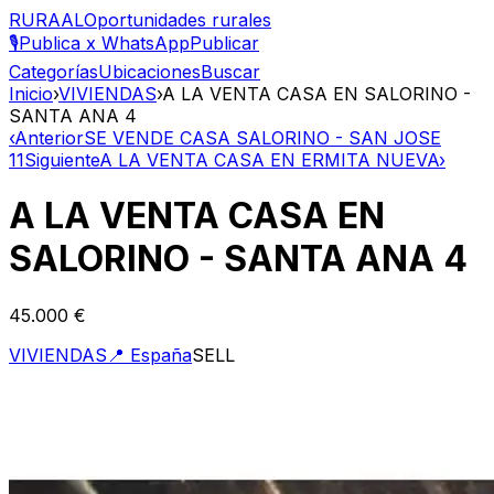
RURAAL
Oportunidades rurales
🎙️
Publica x WhatsApp
Publicar
Categorías
Ubicaciones
Buscar
Inicio
›
VIVIENDAS
›
A LA VENTA CASA EN SALORINO -
SANTA ANA 4
‹
Anterior
SE VENDE CASA SALORINO - SAN JOSE
11
Siguiente
A LA VENTA CASA EN ERMITA NUEVA
›
A LA VENTA CASA EN
SALORINO - SANTA ANA 4
45.000 €
VIVIENDAS
📍
España
SELL