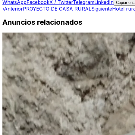
WhatsApp
Facebook
X / Twitter
Telegram
LinkedIn
Copiar enl
‹
Anterior
PROYECTO DE CASA RURAL
Siguiente
Hotel rur
Anuncios relacionados