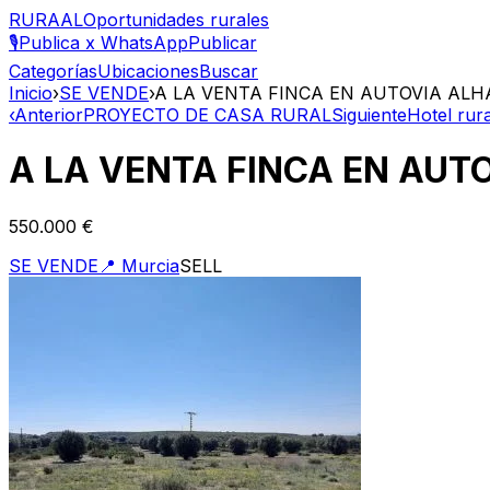
RURAAL
Oportunidades rurales
🎙️
Publica x WhatsApp
Publicar
Categorías
Ubicaciones
Buscar
Inicio
›
SE VENDE
›
A LA VENTA FINCA EN AUTOVIA AL
‹
Anterior
PROYECTO DE CASA RURAL
Siguiente
Hotel rur
A LA VENTA FINCA EN AU
550.000 €
SE VENDE
📍
Murcia
SELL