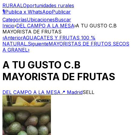
RURAAL
Oportunidades rurales
🎙️
Publica x WhatsApp
Publicar
Categorías
Ubicaciones
Buscar
Inicio
›
DEL CAMPO A LA MESA
›
A TU GUSTO C.B
MAYORISTA DE FRUTAS
‹
Anterior
AGUACATES Y FRUTAS 100 %
NATURAL.
Siguiente
MAYORISTAS DE FRUTOS SECOS
A GRANEL
›
A TU GUSTO C.B
MAYORISTA DE FRUTAS
DEL CAMPO A LA MESA
📍
Madrid
SELL