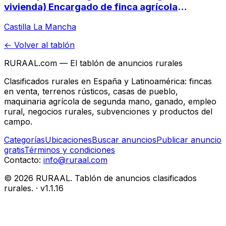
vivienda) Encargado de finca agrícola
residente
Castilla La Mancha
← Volver al tablón
RURAAL.com — El tablón de anuncios rurales
Clasificados rurales en España y Latinoamérica: fincas
en venta, terrenos rústicos, casas de pueblo,
maquinaria agrícola de segunda mano, ganado, empleo
rural, negocios rurales, subvenciones y productos del
campo.
Categorías
Ubicaciones
Buscar anuncios
Publicar anuncio
gratis
Términos y condiciones
Contacto:
info@ruraal.com
©
2026
RURAAL. Tablón de anuncios clasificados
rurales.
· v
1.1.16