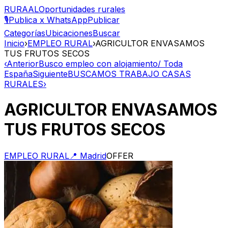
RURAAL
Oportunidades rurales
🎙️
Publica x WhatsApp
Publicar
Categorías
Ubicaciones
Buscar
Inicio
›
EMPLEO RURAL
›
AGRICULTOR ENVASAMOS
TUS FRUTOS SECOS
‹
Anterior
Busco empleo con alojamiento/ Toda
España
Siguiente
BUSCAMOS TRABAJO CASAS
RURALES
›
AGRICULTOR ENVASAMOS
TUS FRUTOS SECOS
EMPLEO RURAL
📍
Madrid
OFFER