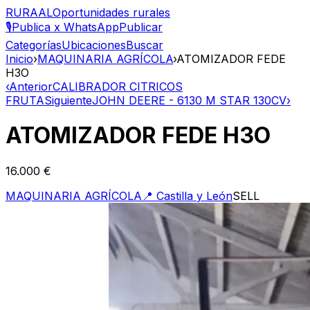
RURAAL
Oportunidades rurales
🎙️
Publica x WhatsApp
Publicar
Categorías
Ubicaciones
Buscar
Inicio
›
MAQUINARIA AGRÍCOLA
›
ATOMIZADOR FEDE
H3O
‹
Anterior
CALIBRADOR CITRICOS
FRUTA
Siguiente
JOHN DEERE - 6130 M STAR 130CV
›
ATOMIZADOR FEDE H3O
16.000 €
MAQUINARIA AGRÍCOLA
📍
Castilla y León
SELL