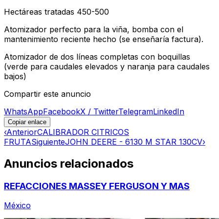
Hectáreas tratadas 450-500
Atomizador perfecto para la viña, bomba con el
mantenimiento reciente hecho (se enseñaría factura).
Atomizador de dos líneas completas con boquillas
(verde para caudales elevados y naranja para caudales
bajos)
Compartir este anuncio
WhatsApp
Facebook
X / Twitter
Telegram
LinkedIn
Copiar enlace
‹
Anterior
CALIBRADOR CITRICOS
FRUTA
Siguiente
JOHN DEERE - 6130 M STAR 130CV
›
Anuncios relacionados
REFACCIONES MASSEY FERGUSON Y MAS
México