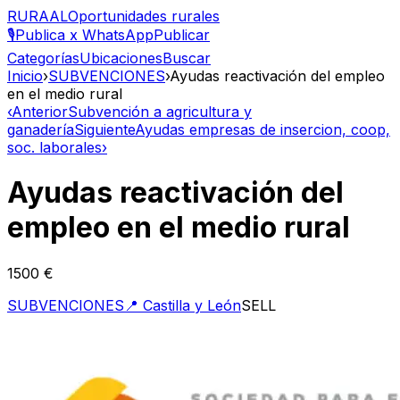
RURAAL
Oportunidades rurales
🎙️
Publica x WhatsApp
Publicar
Categorías
Ubicaciones
Buscar
Inicio
›
SUBVENCIONES
›
Ayudas reactivación del empleo
en el medio rural
‹
Anterior
Subvención a agricultura y
ganadería
Siguiente
Ayudas empresas de insercion, coop,
soc. laborales
›
Ayudas reactivación del
empleo en el medio rural
1500 €
SUBVENCIONES
📍
Castilla y León
SELL