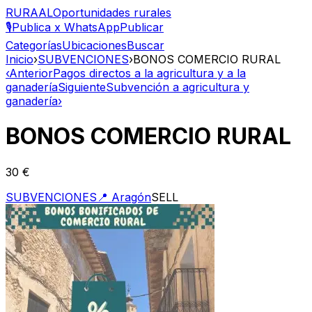
RURAAL
Oportunidades rurales
🎙️
Publica x WhatsApp
Publicar
Categorías
Ubicaciones
Buscar
Inicio
›
SUBVENCIONES
›
BONOS COMERCIO RURAL
‹
Anterior
Pagos directos a la agricultura y a la
ganadería
Siguiente
Subvención a agricultura y
ganadería
›
BONOS COMERCIO RURAL
30 €
SUBVENCIONES
📍
Aragón
SELL