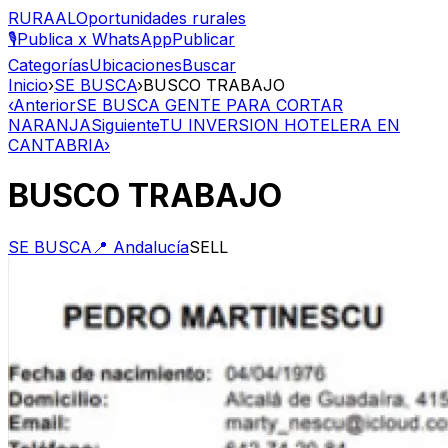
RURAAL
Oportunidades rurales
🎙️
Publica x WhatsApp
Publicar
Categorías
Ubicaciones
Buscar
Inicio
›
SE BUSCA
›
BUSCO TRABAJO
‹
Anterior
SE BUSCA GENTE PARA CORTAR
NARANJA
Siguiente
TU INVERSION HOTELERA EN
CANTABRIA
›
BUSCO TRABAJO
SE BUSCA
📍
Andalucía
SELL