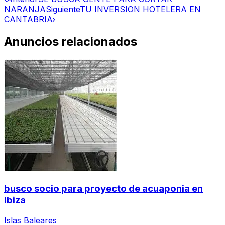
NARANJA
Siguiente
TU INVERSION HOTELERA EN
CANTABRIA
›
Anuncios relacionados
busco socio para proyecto de acuaponia en
Ibiza
Islas Baleares