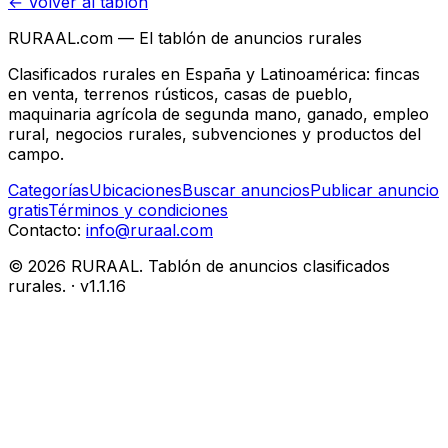
← Volver al tablón
RURAAL.com — El tablón de anuncios rurales
Clasificados rurales en España y Latinoamérica: fincas
en venta, terrenos rústicos, casas de pueblo,
maquinaria agrícola de segunda mano, ganado, empleo
rural, negocios rurales, subvenciones y productos del
campo.
Categorías
Ubicaciones
Buscar anuncios
Publicar anuncio
gratis
Términos y condiciones
Contacto:
info@ruraal.com
©
2026
RURAAL. Tablón de anuncios clasificados
rurales.
· v
1.1.16