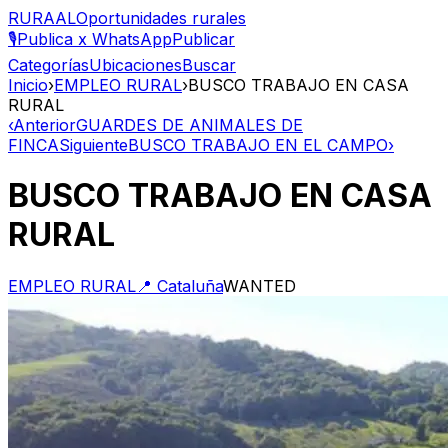
RURAAL
Oportunidades rurales
🎙️
Publica x WhatsApp
Publicar
Categorías
Ubicaciones
Buscar
Inicio
›
EMPLEO RURAL
›
BUSCO TRABAJO EN CASA
RURAL
‹
Anterior
GUARDES DE ANIMALES DE
FINCA
Siguiente
BUSCO TRABAJO EN EL CAMPO
›
BUSCO TRABAJO EN CASA
RURAL
EMPLEO RURAL
📍
Cataluña
WANTED