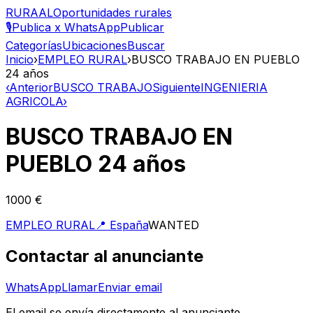
RURAAL
Oportunidades rurales
🎙️
Publica x WhatsApp
Publicar
Categorías
Ubicaciones
Buscar
Inicio
›
EMPLEO RURAL
›
BUSCO TRABAJO EN PUEBLO
24 años
‹
Anterior
BUSCO TRABAJO
Siguiente
INGENIERIA
AGRICOLA
›
BUSCO TRABAJO EN
PUEBLO 24 años
1000 €
EMPLEO RURAL
📍
España
WANTED
Contactar al anunciante
WhatsApp
Llamar
Enviar email
El email se envía directamente al anunciante.