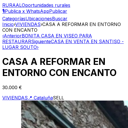
RURAAL
Oportunidades rurales
🎙️
Publica x WhatsApp
Publicar
Categorías
Ubicaciones
Buscar
Inicio
›
VIVIENDAS
›
CASA A REFORMAR EN ENTORNO
CON ENCANTO
‹
Anterior
BONITA CASA EN VISEO PARA
RESTAURAR
Siguiente
CASA EN VENTA EN SANTISO -
LUGAR SOUTO
›
CASA A REFORMAR EN
ENTORNO CON ENCANTO
30.000 €
VIVIENDAS
📍
Cataluña
SELL