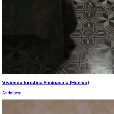
Vivienda turística Encinasola (Huelva)
Andalucía