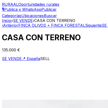
RURAAL
Oportunidades rurales
🎙️
Publica x WhatsApp
Publicar
Categorías
Ubicaciones
Buscar
Inicio
›
SE VENDE
›
CASA CON TERRENO
‹
Anterior
FINCA OLIVOS + FINCA FORESTAL
Siguiente
SE
CASA CON TERRENO
135.000 €
SE VENDE
📍
España
SELL