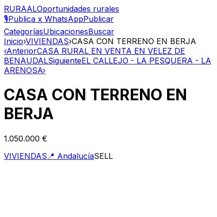
RURAAL
Oportunidades rurales
🎙️
Publica x WhatsApp
Publicar
Categorías
Ubicaciones
Buscar
Inicio
›
VIVIENDAS
›
CASA CON TERRENO EN BERJA
‹
Anterior
CASA RURAL EN VENTA EN VELEZ DE
BENAUDAL
Siguiente
EL CALLEJO - LA PESQUERA - LA
ARENOSA
›
CASA CON TERRENO EN
BERJA
1.050.000 €
VIVIENDAS
📍
Andalucía
SELL