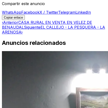
Compartir este anuncio
WhatsApp
Facebook
X / Twitter
Telegram
LinkedIn
Copiar enlace
‹
Anterior
CASA RURAL EN VENTA EN VELEZ DE
BENAUDAL
Siguiente
EL CALLEJO - LA PESQUERA - LA
ARENOSA
›
Anuncios relacionados