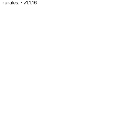
rurales.
· v
1.1.16