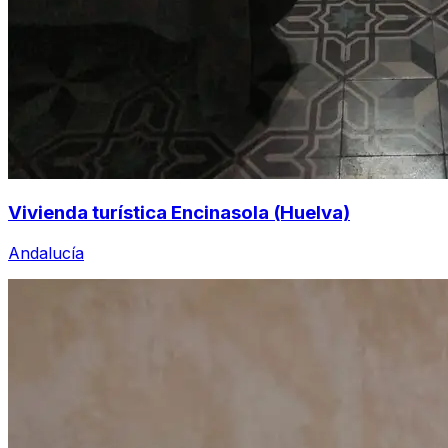
Vivienda turística Encinasola (Huelva)
Andalucía