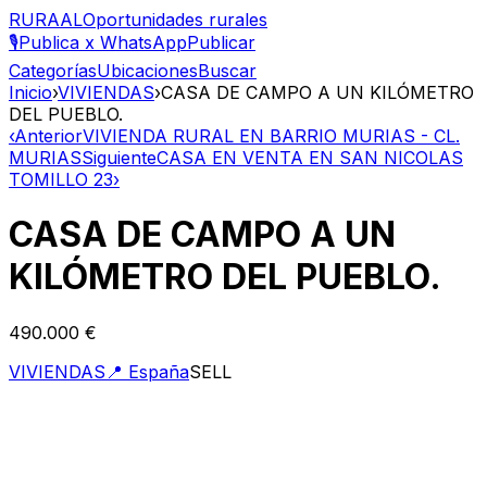
RURAAL
Oportunidades rurales
🎙️
Publica x WhatsApp
Publicar
Categorías
Ubicaciones
Buscar
Inicio
›
VIVIENDAS
›
CASA DE CAMPO A UN KILÓMETRO
DEL PUEBLO.
‹
Anterior
VIVIENDA RURAL EN BARRIO MURIAS - CL.
MURIAS
Siguiente
CASA EN VENTA EN SAN NICOLAS
TOMILLO 23
›
CASA DE CAMPO A UN
KILÓMETRO DEL PUEBLO.
490.000 €
VIVIENDAS
📍
España
SELL