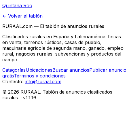
en la Selva Maya (Tulum, México)
Quintana Roo
← Volver al tablón
RURAAL.com — El tablón de anuncios rurales
Clasificados rurales en España y Latinoamérica: fincas
en venta, terrenos rústicos, casas de pueblo,
maquinaria agrícola de segunda mano, ganado, empleo
rural, negocios rurales, subvenciones y productos del
campo.
Categorías
Ubicaciones
Buscar anuncios
Publicar anuncio
gratis
Términos y condiciones
Contacto:
info@ruraal.com
©
2026
RURAAL. Tablón de anuncios clasificados
rurales.
· v
1.1.16