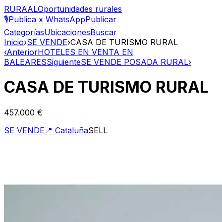
RURAAL
Oportunidades rurales
🎙️
Publica x WhatsApp
Publicar
Categorías
Ubicaciones
Buscar
Inicio
›
SE VENDE
›
CASA DE TURISMO RURAL
‹
Anterior
HOTELES EN VENTA EN
BALEARES
Siguiente
SE VENDE POSADA RURAL
›
CASA DE TURISMO RURAL
457.000 €
SE VENDE
📍
Cataluña
SELL