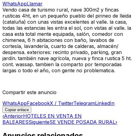
WhatsApp
Llamar
Vendo casa de turismo rural, nave 300m2 y fincas
rusticas 4ht, en un pequeño pueblo del pirineo de lleida
(cataluña) con unas vistas excelentes al valle. la casa,
todas las estancias les entra el sol, con vistas al valle. la
casa esta total mente equipada, salón, comedor con
chimenea, 6 h abitaciones con baño, lavabos de
cortesía, lavandería, cuarto de calderas, almacén/
despensa. exteriores: recinto privado, parking, gran
jardín. también nave agrícola, nueva y finca rustica 5 ht.
cont. wassap. tambien la comparto por temporadas
largas o todo el año, con gente no problematica.
Compartir este anuncio
WhatsApp
Facebook
X / Twitter
Telegram
LinkedIn
Copiar enlace
‹
Anterior
HOTELES EN VENTA EN
BALEARES
Siguiente
SE VENDE POSADA RURAL
›
Anuncios relacionados