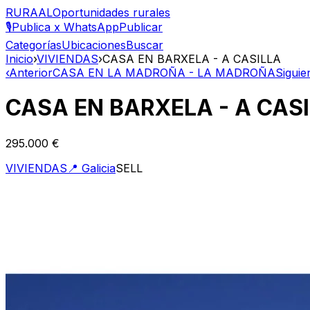
RURAAL
Oportunidades rurales
🎙️
Publica x WhatsApp
Publicar
Categorías
Ubicaciones
Buscar
Inicio
›
VIVIENDAS
›
CASA EN BARXELA - A CASILLA
‹
Anterior
CASA EN LA MADROÑA - LA MADROÑA
Siguie
CASA EN BARXELA - A CAS
295.000 €
VIVIENDAS
📍
Galicia
SELL