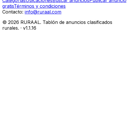
Categorías
Ubicaciones
Buscar anuncios
Publicar anuncio
gratis
Términos y condiciones
Contacto:
info@ruraal.com
©
2026
RURAAL. Tablón de anuncios clasificados
rurales.
· v
1.1.16