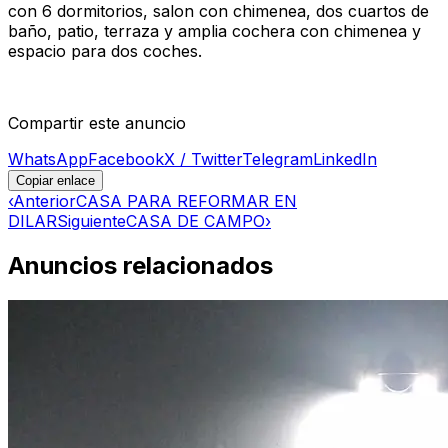
con 6 dormitorios, salon con chimenea, dos cuartos de
baño, patio, terraza y amplia cochera con chimenea y
espacio para dos coches.
Compartir este anuncio
WhatsApp
Facebook
X / Twitter
Telegram
LinkedIn
Copiar enlace
‹
Anterior
CASA PARA REFORMAR EN
DILAR
Siguiente
CASA DE CAMPO
›
Anuncios relacionados