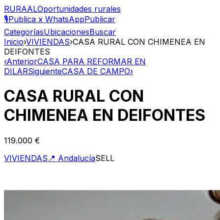
RURAAL
Oportunidades rurales
🎙️
Publica x WhatsApp
Publicar
Categorías
Ubicaciones
Buscar
Inicio
›
VIVIENDAS
›
CASA RURAL CON CHIMENEA EN
DEIFONTES
‹
Anterior
CASA PARA REFORMAR EN
DILAR
Siguiente
CASA DE CAMPO
›
CASA RURAL CON
CHIMENEA EN DEIFONTES
119.000 €
VIVIENDAS
📍
Andalucía
SELL