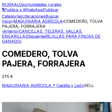
RURAAL
Oportunidades rurales
🎙️
Publica x WhatsApp
Publicar
Categorías
Ubicaciones
Buscar
Inicio
›
MAQUINARIA AGRÍCOLA
›
COMEDERO, TOLVA
PAJERA, FORRAJERA
‹
Anterior
CANCILLAS, TELERAS, VALLAS,
ENGARILLAS
Siguiente
REJILLAS PARA FINCAS DE
GANADO
›
COMEDERO, TOLVA
PAJERA, FORRAJERA
275 €
MAQUINARIA AGRÍCOLA
📍
Castilla y León
SELL