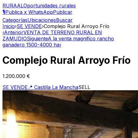
RURAAL
Oportunidades rurales
🎙️
Publica x WhatsApp
Publicar
Categorías
Ubicaciones
Buscar
Inicio
›
SE VENDE
›
Complejo Rural Arroyo Frío
‹
Anterior
VENTA DE TERRENO RURAL EN
ZAMUDIO
Siguiente
A la venta magnifico rancho
ganadero 1500-4000 ha
›
Complejo Rural Arroyo Frío
1.200.000 €
SE VENDE
📍
Castilla La Mancha
SELL