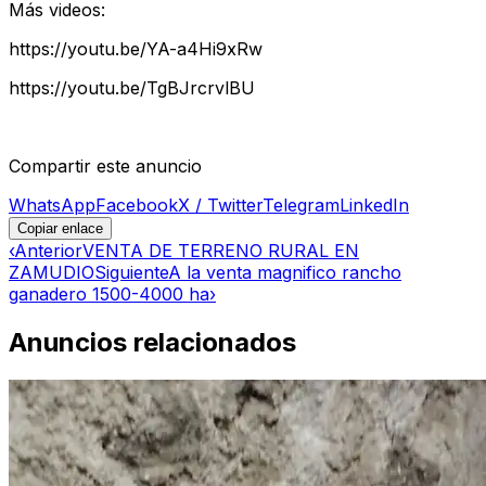
Más videos:
https://youtu.be/YA-a4Hi9xRw
https://youtu.be/TgBJrcrvlBU
Compartir este anuncio
WhatsApp
Facebook
X / Twitter
Telegram
LinkedIn
Copiar enlace
‹
Anterior
VENTA DE TERRENO RURAL EN
ZAMUDIO
Siguiente
A la venta magnifico rancho
ganadero 1500-4000 ha
›
Anuncios relacionados