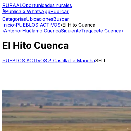
RURAAL
Oportunidades rurales
🎙️
Publica x WhatsApp
Publicar
Categorías
Ubicaciones
Buscar
Inicio
›
PUEBLOS ACTIVOS
›
El Hito Cuenca
‹
Anterior
Huélamo Cuenca
Siguiente
Tragacete Cuenca
›
El Hito Cuenca
PUEBLOS ACTIVOS
📍
Castilla La Mancha
SELL