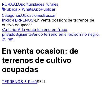
RURAAL
Oportunidades rurales
🎙️
Publica x WhatsApp
Publicar
Categorías
Ubicaciones
Buscar
Inicio
›
TERRENOS
›
En venta ocasion: de terrenos de
cultivo ocupadas
‹
Anterior
A la venta terreno en fracc
privado
Siguiente
Vendo terreno en el bolson rio negro,
29 ha
›
En venta ocasion: de
terrenos de cultivo
ocupadas
TERRENOS
📍
Perú
SELL