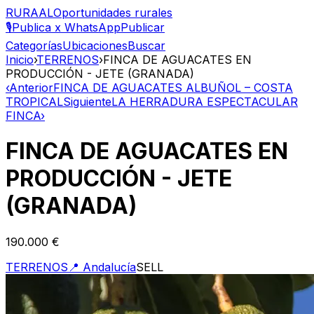
RURAAL
Oportunidades rurales
🎙️
Publica x WhatsApp
Publicar
Categorías
Ubicaciones
Buscar
Inicio
›
TERRENOS
›
FINCA DE AGUACATES EN
PRODUCCIÓN - JETE (GRANADA)
‹
Anterior
FINCA DE AGUACATES ALBUÑOL – COSTA
TROPICAL
Siguiente
LA HERRADURA ESPECTACULAR
FINCA
›
FINCA DE AGUACATES EN
PRODUCCIÓN - JETE
(GRANADA)
190.000 €
TERRENOS
📍
Andalucía
SELL