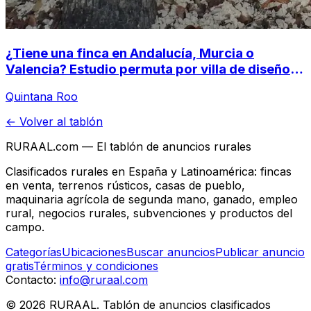
¿Tiene una finca en Andalucía, Murcia o
Valencia? Estudio permuta por villa de diseño
en la Selva Maya (Tulum, México)
Quintana Roo
← Volver al tablón
RURAAL.com — El tablón de anuncios rurales
Clasificados rurales en España y Latinoamérica: fincas
en venta, terrenos rústicos, casas de pueblo,
maquinaria agrícola de segunda mano, ganado, empleo
rural, negocios rurales, subvenciones y productos del
campo.
Categorías
Ubicaciones
Buscar anuncios
Publicar anuncio
gratis
Términos y condiciones
Contacto:
info@ruraal.com
©
2026
RURAAL. Tablón de anuncios clasificados