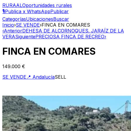
RURAAL
Oportunidades rurales
🎙️
Publica x WhatsApp
Publicar
Categorías
Ubicaciones
Buscar
Inicio
›
SE VENDE
›
FINCA EN COMARES
‹
Anterior
DEHESA DE ALCORNOQUES. JARAÍZ DE LA
VERA
Siguiente
PRECIOSA FINCA DE RECREO
›
FINCA EN COMARES
149.000 €
SE VENDE
📍
Andalucía
SELL