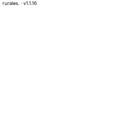
rurales.
· v
1.1.16