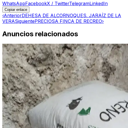
WhatsApp
Facebook
X / Twitter
Telegram
LinkedIn
Copiar enlace
‹
Anterior
DEHESA DE ALCORNOQUES. JARAÍZ DE LA
VERA
Siguiente
PRECIOSA FINCA DE RECREO
›
Anuncios relacionados