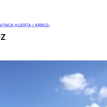
e
FINCA HUERTA / ARROZ
›
OZ