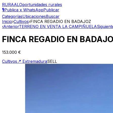
RURAAL
Oportunidades rurales
🎙️
Publica x WhatsApp
Publicar
Categorías
Ubicaciones
Buscar
Inicio
›
Cultivos
›
FINCA REGADIO EN BADAJOZ
‹
Anterior
TERRENO EN VENTA LA CAMPIÑUELA
Siguient
FINCA REGADIO EN BADAJ
153.000 €
Cultivos
📍
Extremadura
SELL