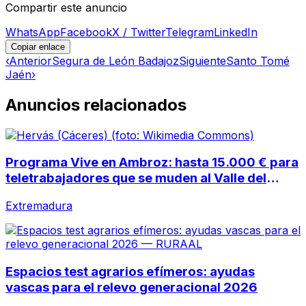
Compartir este anuncio
WhatsApp
Facebook
X / Twitter
Telegram
LinkedIn
Copiar enlace
‹
Anterior
Segura de León Badajoz
Siguiente
Santo Tomé
Jaén
›
Anuncios relacionados
Programa Vive en Ambroz: hasta 15.000 € para
teletrabajadores que se muden al Valle del
Ambroz
Extremadura
Espacios test agrarios efímeros: ayudas
vascas para el relevo generacional 2026