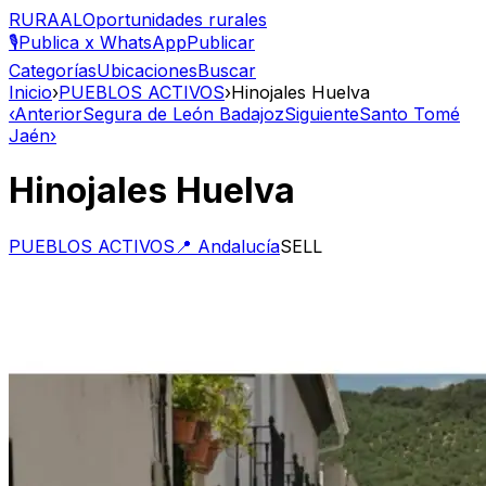
RURAAL
Oportunidades rurales
🎙️
Publica x WhatsApp
Publicar
Categorías
Ubicaciones
Buscar
Inicio
›
PUEBLOS ACTIVOS
›
Hinojales Huelva
‹
Anterior
Segura de León Badajoz
Siguiente
Santo Tomé
Jaén
›
Hinojales Huelva
PUEBLOS ACTIVOS
📍
Andalucía
SELL