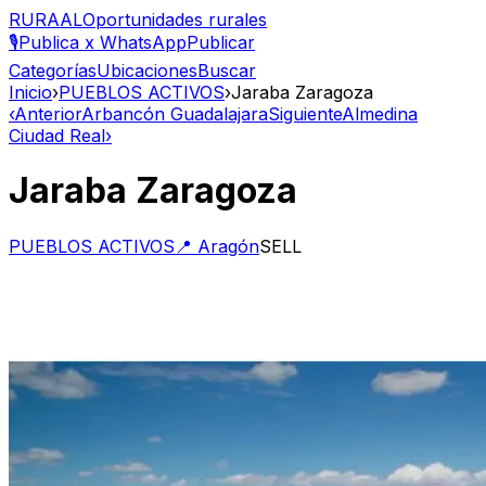
RURAAL
Oportunidades rurales
🎙️
Publica x WhatsApp
Publicar
Categorías
Ubicaciones
Buscar
Inicio
›
PUEBLOS ACTIVOS
›
Jaraba Zaragoza
‹
Anterior
Arbancón Guadalajara
Siguiente
Almedina
Ciudad Real
›
Jaraba Zaragoza
PUEBLOS ACTIVOS
📍
Aragón
SELL