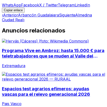
WhatsApp
Facebook
X / Twitter
Telegram
LinkedIn
Copiar enlace
‹
Anterior
Arbancón Guadalajara
Siguiente
Almedina
Ciudad Real
›
Anuncios relacionados
Programa Vive en Ambroz: hasta 15.000 € para
teletrabajadores que se muden al Valle del
Ambroz
Extremadura
Espacios test agrarios efímeros: ayudas
vascas para el relevo generacional 2026
Pais Vasco