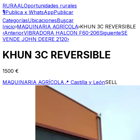
RURAAL
Oportunidades rurales
🎙️
Publica x WhatsApp
Publicar
Categorías
Ubicaciones
Buscar
Inicio
›
MAQUINARIA AGRÍCOLA
›
KHUN 3C REVERSIBLE
‹
Anterior
VIBRADORA HALCON F60-206
Siguiente
SE
VENDE JOHN DEERE 2120
›
KHUN 3C REVERSIBLE
1500 €
MAQUINARIA AGRÍCOLA
📍
Castilla y León
SELL