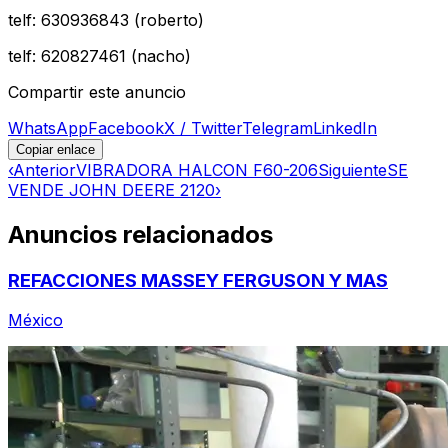
telf: 630936843 (roberto)
telf: 620827461 (nacho)
Compartir este anuncio
WhatsApp
Facebook
X / Twitter
Telegram
LinkedIn
Copiar enlace
‹
Anterior
VIBRADORA HALCON F60-206
Siguiente
SE
VENDE JOHN DEERE 2120
›
Anuncios relacionados
REFACCIONES MASSEY FERGUSON Y MAS
México