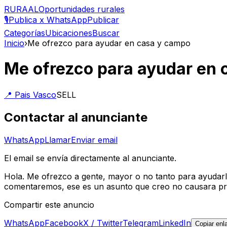
RURAAL
Oportunidades rurales
🎙️
Publica x WhatsApp
Publicar
Categorías
Ubicaciones
Buscar
Inicio
›
Me ofrezco para ayudar en casa y campo
Me ofrezco para ayudar en 
📍
Pais Vasco
SELL
Contactar al anunciante
WhatsApp
Llamar
Enviar email
El email se envía directamente al anunciante.
Hola. Me ofrezco a gente, mayor o no tanto para ayudarle
comentaremos, ese es un asunto que creo no causara pr
Compartir este anuncio
WhatsApp
Facebook
X / Twitter
Telegram
LinkedIn
Copiar enl