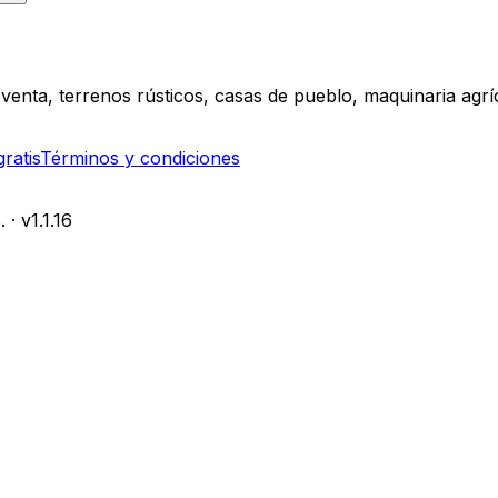
n venta, terrenos rústicos, casas de pueblo, maquinaria ag
ratis
Términos y condiciones
s.
· v
1.1.16