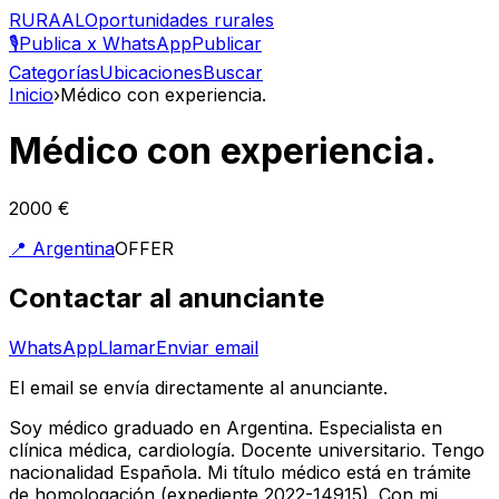
RURAAL
Oportunidades rurales
🎙️
Publica x WhatsApp
Publicar
Categorías
Ubicaciones
Buscar
Inicio
›
Médico con experiencia.
Médico con experiencia.
2000 €
📍
Argentina
OFFER
Contactar al anunciante
WhatsApp
Llamar
Enviar email
El email se envía directamente al anunciante.
Soy médico graduado en Argentina. Especialista en
clínica médica, cardiología. Docente universitario. Tengo
nacionalidad Española. Mi título médico está en trámite
de homologación (expediente 2022-14915). Con mi