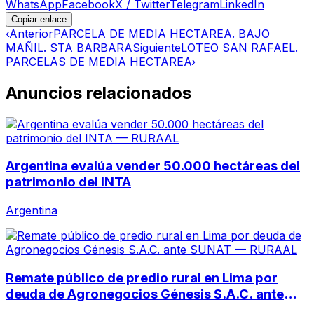
WhatsApp
Facebook
X / Twitter
Telegram
LinkedIn
Copiar enlace
‹
Anterior
PARCELA DE MEDIA HECTAREA. BAJO
MAÑIL. STA BARBARA
Siguiente
LOTEO SAN RAFAEL.
PARCELAS DE MEDIA HECTAREA
›
Anuncios relacionados
Argentina evalúa vender 50.000 hectáreas del
patrimonio del INTA
Argentina
Remate público de predio rural en Lima por
deuda de Agronegocios Génesis S.A.C. ante
SUNAT