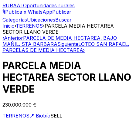
RURAAL
Oportunidades rurales
🎙️
Publica x WhatsApp
Publicar
Categorías
Ubicaciones
Buscar
Inicio
›
TERRENOS
›
PARCELA MEDIA HECTAREA
SECTOR LLANO VERDE
‹
Anterior
PARCELA DE MEDIA HECTAREA. BAJO
MAÑIL. STA BARBARA
Siguiente
LOTEO SAN RAFAEL.
PARCELAS DE MEDIA HECTAREA
›
PARCELA MEDIA
HECTAREA SECTOR LLANO
VERDE
230.000.000 €
TERRENOS
📍
Biobío
SELL