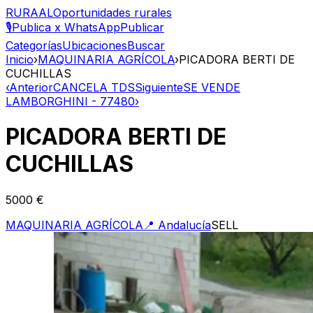
RURAAL
Oportunidades rurales
🎙️
Publica x WhatsApp
Publicar
Categorías
Ubicaciones
Buscar
Inicio
›
MAQUINARIA AGRÍCOLA
›
PICADORA BERTI DE
CUCHILLAS
‹
Anterior
CANCELA TDS
Siguiente
SE VENDE
LAMBORGHINI - 77480
›
PICADORA BERTI DE
CUCHILLAS
5000 €
MAQUINARIA AGRÍCOLA
📍
Andalucía
SELL