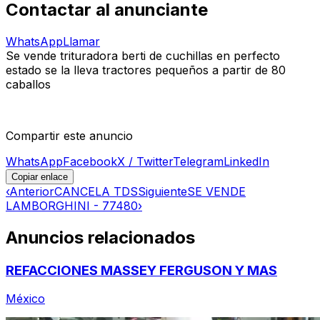
Contactar al anunciante
WhatsApp
Llamar
Se vende trituradora berti de cuchillas en perfecto
estado se la lleva tractores pequeños a partir de 80
caballos
Compartir este anuncio
WhatsApp
Facebook
X / Twitter
Telegram
LinkedIn
Copiar enlace
‹
Anterior
CANCELA TDS
Siguiente
SE VENDE
LAMBORGHINI - 77480
›
Anuncios relacionados
REFACCIONES MASSEY FERGUSON Y MAS
México