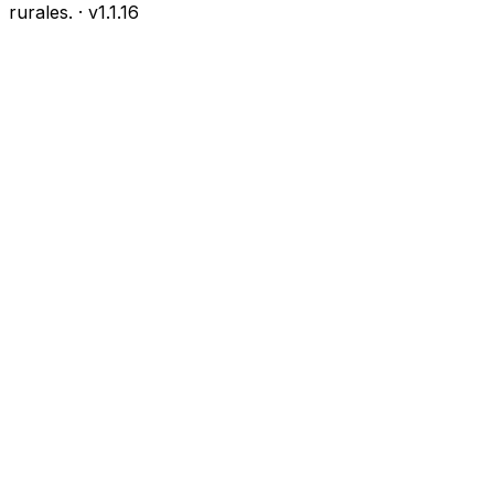
rurales.
· v
1.1.16