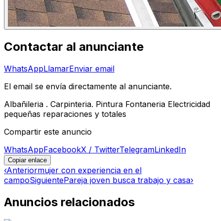
Contactar al anunciante
WhatsApp
Llamar
Enviar email
El email se envía directamente al anunciante.
Albañileria . Carpinteria. Pintura Fontaneria Electricidad
pequeñas reparaciones y totales
Compartir este anuncio
WhatsApp
Facebook
X / Twitter
Telegram
LinkedIn
Copiar enlace
‹
Anterior
mujer con experiencia en el
campo
Siguiente
Pareja joven busca trabajo y casa
›
Anuncios relacionados