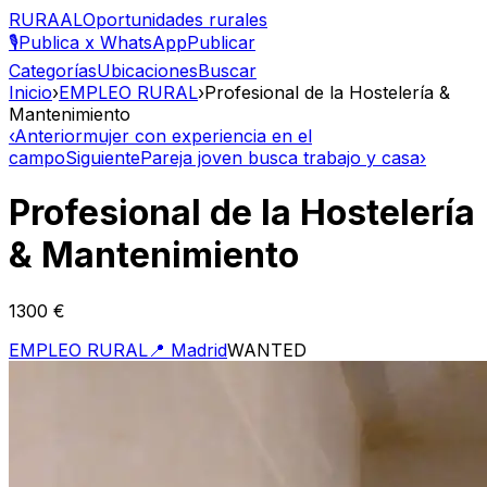
RURAAL
Oportunidades rurales
🎙️
Publica x WhatsApp
Publicar
Categorías
Ubicaciones
Buscar
Inicio
›
EMPLEO RURAL
›
Profesional de la Hostelería &
Mantenimiento
‹
Anterior
mujer con experiencia en el
campo
Siguiente
Pareja joven busca trabajo y casa
›
Profesional de la Hostelería
& Mantenimiento
1300 €
EMPLEO RURAL
📍
Madrid
WANTED