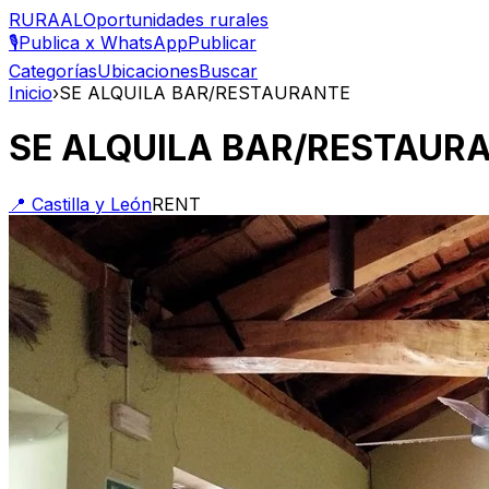
RURAAL
Oportunidades rurales
🎙️
Publica x WhatsApp
Publicar
Categorías
Ubicaciones
Buscar
Inicio
›
SE ALQUILA BAR/RESTAURANTE
SE ALQUILA BAR/RESTAUR
📍
Castilla y León
RENT