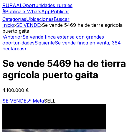
RURAAL
Oportunidades rurales
🎙️
Publica x WhatsApp
Publicar
Categorías
Ubicaciones
Buscar
Inicio
›
SE VENDE
›
Se vende 5469 ha de tierra agrícola
puerto gaita
‹
Anterior
Se vende finca extensa con grandes
oportunidades
Siguiente
Se vende finca en venta, 364
hectáreas
›
Se vende 5469 ha de tierra
agrícola puerto gaita
4.100.000 €
SE VENDE
📍
Meta
SELL