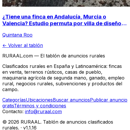
¿Tiene una finca en Andalucía, Murcia o
Valencia? Estudio permuta por villa de diseño
en la Selva Maya (Tulum, México)
Quintana Roo
← Volver al tablón
RURAAL.com — El tablón de anuncios rurales
Clasificados rurales en España y Latinoamérica: fincas
en venta, terrenos rústicos, casas de pueblo,
maquinaria agrícola de segunda mano, ganado, empleo
rural, negocios rurales, subvenciones y productos del
campo.
Categorías
Ubicaciones
Buscar anuncios
Publicar anuncio
gratis
Términos y condiciones
Contacto:
info@ruraal.com
©
2026
RURAAL. Tablón de anuncios clasificados
rurales.
· v
1.1.16