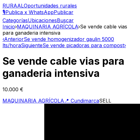
RURAAL
Oportunidades rurales
🎙️
Publica x WhatsApp
Publicar
Categorías
Ubicaciones
Buscar
Inicio
›
MAQUINARIA AGRÍCOLA
›
Se vende cable vias
para ganaderia intensiva
‹
Anterior
Se vende homogenizador gaulin 5000
lts/hora
Siguiente
Se vende picadoras para compost
›
Se vende cable vias para
ganaderia intensiva
10.000 €
MAQUINARIA AGRÍCOLA
📍
Cundimarca
SELL