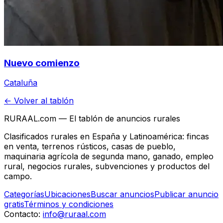
Nuevo comienzo
Cataluña
← Volver al tablón
RURAAL.com — El tablón de anuncios rurales
Clasificados rurales en España y Latinoamérica: fincas
en venta, terrenos rústicos, casas de pueblo,
maquinaria agrícola de segunda mano, ganado, empleo
rural, negocios rurales, subvenciones y productos del
campo.
Categorías
Ubicaciones
Buscar anuncios
Publicar anuncio
gratis
Términos y condiciones
Contacto:
info@ruraal.com