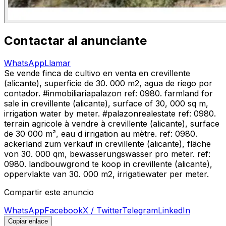
Contactar al anunciante
WhatsApp
Llamar
Se vende finca de cultivo en venta en crevillente
(alicante), superficie de 30. 000 m2, agua de riego por
contador. #inmobiliariapalazon ref: 0980. farmland for
sale in crevillente (alicante), surface of 30, 000 sq m,
irrigation water by meter. #palazonrealestate ref: 0980.
terrain agricole à vendre à crevillente (alicante), surface
de 30 000 m², eau d irrigation au mètre. ref: 0980.
ackerland zum verkauf in crevillente (alicante), fläche
von 30. 000 qm, bewässerungswasser pro meter. ref:
0980. landbouwgrond te koop in crevillente (alicante),
oppervlakte van 30. 000 m2, irrigatiewater per meter.
Compartir este anuncio
WhatsApp
Facebook
X / Twitter
Telegram
LinkedIn
Copiar enlace