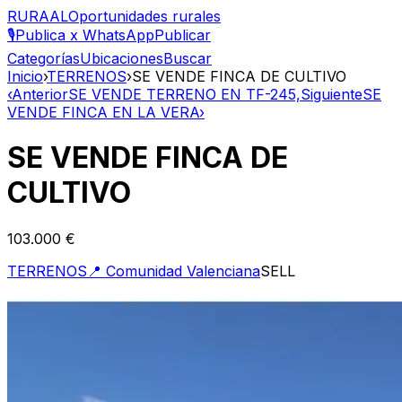
RURAAL
Oportunidades rurales
🎙️
Publica x WhatsApp
Publicar
Categorías
Ubicaciones
Buscar
Inicio
›
TERRENOS
›
SE VENDE FINCA DE CULTIVO
‹
Anterior
SE VENDE TERRENO EN TF-245,
Siguiente
SE
VENDE FINCA EN LA VERA
›
SE VENDE FINCA DE
CULTIVO
103.000 €
TERRENOS
📍
Comunidad Valenciana
SELL