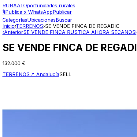
RURAAL
Oportunidades rurales
🎙️
Publica x WhatsApp
Publicar
Categorías
Ubicaciones
Buscar
Inicio
›
TERRENOS
›
SE VENDE FINCA DE REGADIO
‹
Anterior
SE VENDE FINCA RUSTICA AHORA SECANO
Si
SE VENDE FINCA DE REGAD
132.000 €
TERRENOS
📍
Andalucía
SELL