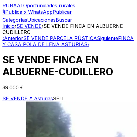
RURAAL
Oportunidades rurales
🎙️
Publica x WhatsApp
Publicar
Categorías
Ubicaciones
Buscar
Inicio
›
SE VENDE
›
SE VENDE FINCA EN ALBUERNE-
CUDILLERO
‹
Anterior
SE VENDE PARCELA RÚSTICA
Siguiente
FINCA
Y CASA POLA DE LENA ASTURIAS
›
SE VENDE FINCA EN
ALBUERNE-CUDILLERO
39.000 €
SE VENDE
📍
Asturias
SELL