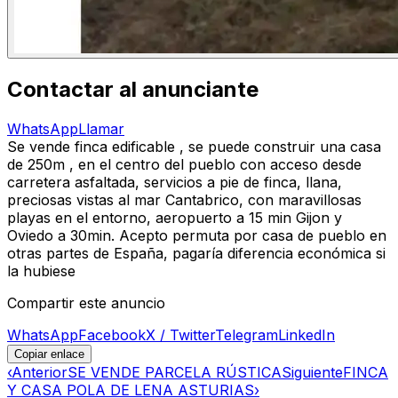
Contactar al anunciante
WhatsApp
Llamar
Se vende finca edificable , se puede construir una casa
de 250m , en el centro del pueblo con acceso desde
carretera asfaltada, servicios a pie de finca, llana,
preciosas vistas al mar Cantabrico, con maravillosas
playas en el entorno, aeropuerto a 15 min Gijon y
Oviedo a 30min. Acepto permuta por casa de pueblo en
otras partes de España, pagaría diferencia económica si
la hubiese
Compartir este anuncio
WhatsApp
Facebook
X / Twitter
Telegram
LinkedIn
Copiar enlace
‹
Anterior
SE VENDE PARCELA RÚSTICA
Siguiente
FINCA
Y CASA POLA DE LENA ASTURIAS
›