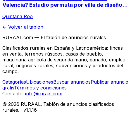
Valencia? Estudio permuta por villa de diseño
en la Selva Maya (Tulum, México)
Quintana Roo
← Volver al tablón
RURAAL.com — El tablón de anuncios rurales
Clasificados rurales en España y Latinoamérica: fincas
en venta, terrenos rústicos, casas de pueblo,
maquinaria agrícola de segunda mano, ganado, empleo
rural, negocios rurales, subvenciones y productos del
campo.
Categorías
Ubicaciones
Buscar anuncios
Publicar anuncio
gratis
Términos y condiciones
Contacto:
info@ruraal.com
©
2026
RURAAL. Tablón de anuncios clasificados
rurales.
· v
1.1.16