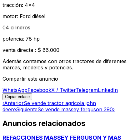
tracción: 4x4
motor: Ford diésel
04 cilindros
potencia: 78 hp
venta directa : $ 86,000
Además contamos con otros tractores de diferentes
marcas, modelos y potencias.
Compartir este anuncio
WhatsApp
Facebook
X / Twitter
Telegram
LinkedIn
Copiar enlace
‹
Anterior
Se vende tractor agricola john
deere
Siguiente
Se vende massey ferguson 390
›
Anuncios relacionados
REFACCIONES MASSEY FERGUSON Y MAS