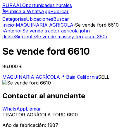
RURAAL
Oportunidades rurales
🎙️
Publica x WhatsApp
Publicar
Categorías
Ubicaciones
Buscar
Inicio
›
MAQUINARIA AGRÍCOLA
›
Se vende ford 6610
‹
Anterior
Se vende tractor agricola john
deere
Siguiente
Se vende massey ferguson 390
›
Se vende ford 6610
86.000 €
MAQUINARIA AGRÍCOLA
📍
Baja California
SELL
Contactar al anunciante
WhatsApp
Llamar
TRACTOR AGRÍCOLA FORD 6610
Año de fabricación: 1987