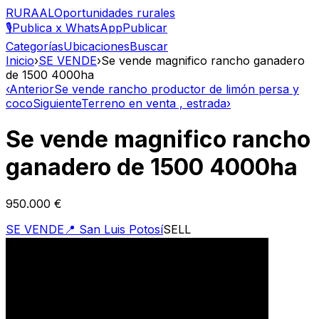
RURAAL
Oportunidades rurales
🎙️
Publica x WhatsApp
Publicar
Categorías
Ubicaciones
Buscar
Inicio
›
SE VENDE
›
Se vende magnifico rancho ganadero
de 1500 4000ha
‹
Anterior
Se vende rancho productor de limón persa y
coco
Siguiente
Terreno en venta , estrada
›
Se vende magnifico rancho
ganadero de 1500 4000ha
950.000 €
SE VENDE
📍
San Luis Potosí
SELL