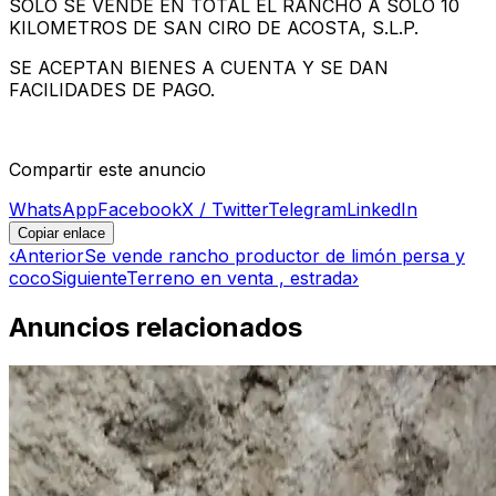
SOLO SE VENDE EN TOTAL EL RANCHO A SOLO 10
KILOMETROS DE SAN CIRO DE ACOSTA, S.L.P.
SE ACEPTAN BIENES A CUENTA Y SE DAN
FACILIDADES DE PAGO.
Compartir este anuncio
WhatsApp
Facebook
X / Twitter
Telegram
LinkedIn
Copiar enlace
‹
Anterior
Se vende rancho productor de limón persa y
coco
Siguiente
Terreno en venta , estrada
›
Anuncios relacionados