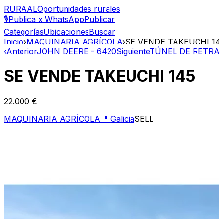
RURAAL
Oportunidades rurales
🎙️
Publica x WhatsApp
Publicar
Categorías
Ubicaciones
Buscar
Inicio
›
MAQUINARIA AGRÍCOLA
›
SE VENDE TAKEUCHI 1
‹
Anterior
JOHN DEERE - 6420
Siguiente
TÚNEL DE RETR
SE VENDE TAKEUCHI 145
22.000 €
MAQUINARIA AGRÍCOLA
📍
Galicia
SELL