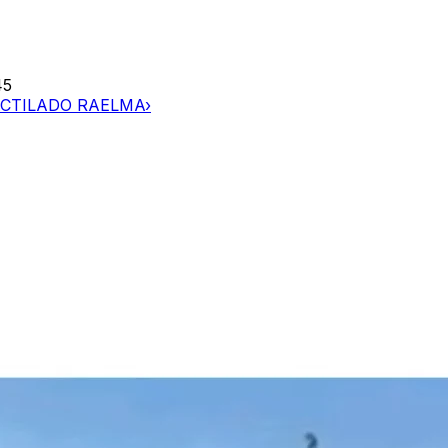
45
ACTILADO RAELMA
›