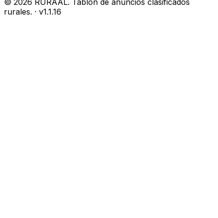
©
2026
RURAAL. Tablón de anuncios clasificados
rurales.
· v
1.1.16