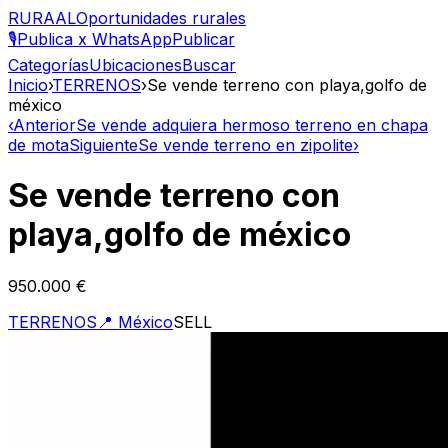
RURAAL
Oportunidades rurales
🎙️
Publica x WhatsApp
Publicar
Categorías
Ubicaciones
Buscar
Inicio
›
TERRENOS
›
Se vende terreno con playa,golfo de
méxico
‹
Anterior
Se vende adquiera hermoso terreno en chapa
de mota
Siguiente
Se vende terreno en zipolite
›
Se vende terreno con
playa,golfo de méxico
950.000 €
TERRENOS
📍
México
SELL