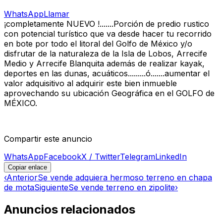
WhatsApp
Llamar
¡completamente NUEVO !.......Porción de predio rustico
con potencial turístico que va desde hacer tu recorrido
en bote por todo el litoral del Golfo de México y/o
disfrutar de la naturaleza de la Isla de Lobos, Arrecife
Medio y Arrecife Blanquita además de realizar kayak,
deportes en las dunas, acuáticos.........ó.......aumentar el
valor adquisitivo al adquirir este bien inmueble
aprovechando su ubicación Geográfica en el GOLFO de
MÉXICO.
Compartir este anuncio
WhatsApp
Facebook
X / Twitter
Telegram
LinkedIn
Copiar enlace
‹
Anterior
Se vende adquiera hermoso terreno en chapa
de mota
Siguiente
Se vende terreno en zipolite
›
Anuncios relacionados