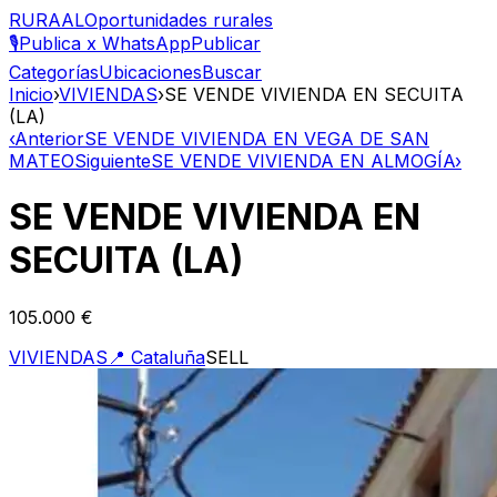
RURAAL
Oportunidades rurales
🎙️
Publica x WhatsApp
Publicar
Categorías
Ubicaciones
Buscar
Inicio
›
VIVIENDAS
›
SE VENDE VIVIENDA EN SECUITA
(LA)
‹
Anterior
SE VENDE VIVIENDA EN VEGA DE SAN
MATEO
Siguiente
SE VENDE VIVIENDA EN ALMOGÍA
›
SE VENDE VIVIENDA EN
SECUITA (LA)
105.000 €
VIVIENDAS
📍
Cataluña
SELL