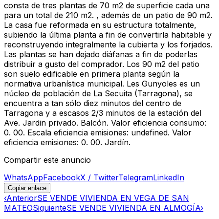
consta de tres plantas de 70 m2 de superficie cada una
para un total de 210 m2. , además de un patio de 90 m2.
La casa fue reformada en su estructura totalmente,
subiendo la última planta a fin de convertirla habitable y
reconstruyendo integralmente la cubierta y los forjados.
Las plantas se han dejado diáfanas a fin de poderlas
distribuir a gusto del comprador. Los 90 m2 del patio
son suelo edificable en primera planta según la
normativa urbanística municipal. Les Gunyoles es un
núcleo de población de La Secuita (Tarragona), se
encuentra a tan sólo diez minutos del centro de
Tarragona y a escasos 2/3 minutos de la estación del
Ave. Jardin privado. Balcón. Valor eficiencia consumo:
0. 00. Escala eficiencia emisiones: undefined. Valor
eficiencia emisiones: 0. 00. Jardín.
Compartir este anuncio
WhatsApp
Facebook
X / Twitter
Telegram
LinkedIn
Copiar enlace
‹
Anterior
SE VENDE VIVIENDA EN VEGA DE SAN
MATEO
Siguiente
SE VENDE VIVIENDA EN ALMOGÍA
›