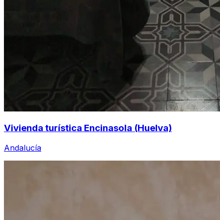
Vivienda turística Encinasola (Huelva)
Andalucía