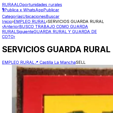
RURAAL
Oportunidades rurales
🎙️
Publica x WhatsApp
Publicar
Categorías
Ubicaciones
Buscar
Inicio
›
EMPLEO RURAL
›
SERVICIOS GUARDA RURAL
‹
Anterior
BUSCO TRABAJO COMO GUARDA
RURAL
Siguiente
GUARDA RURAL Y GUARDA DE
COTO
›
SERVICIOS GUARDA RURAL
EMPLEO RURAL
📍
Castilla La Mancha
SELL