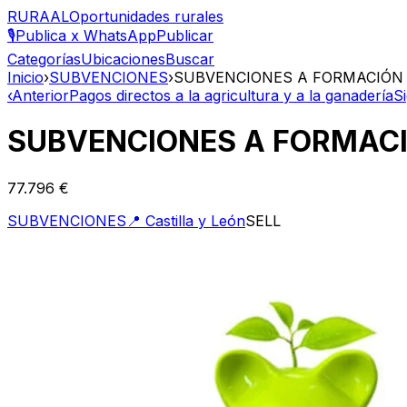
RURAAL
Oportunidades rurales
🎙️
Publica x WhatsApp
Publicar
Categorías
Ubicaciones
Buscar
Inicio
›
SUBVENCIONES
›
SUBVENCIONES A FORMACIÓN 
‹
Anterior
Pagos directos a la agricultura y a la ganadería
S
SUBVENCIONES A FORMACI
77.796 €
SUBVENCIONES
📍
Castilla y León
SELL