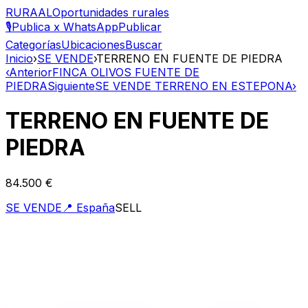
RURAAL
Oportunidades rurales
🎙️
Publica x WhatsApp
Publicar
Categorías
Ubicaciones
Buscar
Inicio
›
SE VENDE
›
TERRENO EN FUENTE DE PIEDRA
‹
Anterior
FINCA OLIVOS FUENTE DE
PIEDRA
Siguiente
SE VENDE TERRENO EN ESTEPONA
›
TERRENO EN FUENTE DE
PIEDRA
84.500 €
SE VENDE
📍
España
SELL