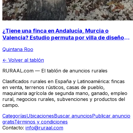
¿Tiene una finca en Andalucía, Murcia o
Valencia? Estudio permuta por villa de diseño
en la Selva Maya (Tulum, México)
Quintana Roo
← Volver al tablón
RURAAL.com — El tablón de anuncios rurales
Clasificados rurales en España y Latinoamérica: fincas
en venta, terrenos rústicos, casas de pueblo,
maquinaria agrícola de segunda mano, ganado, empleo
rural, negocios rurales, subvenciones y productos del
campo.
Categorías
Ubicaciones
Buscar anuncios
Publicar anuncio
gratis
Términos y condiciones
Contacto:
info@ruraal.com