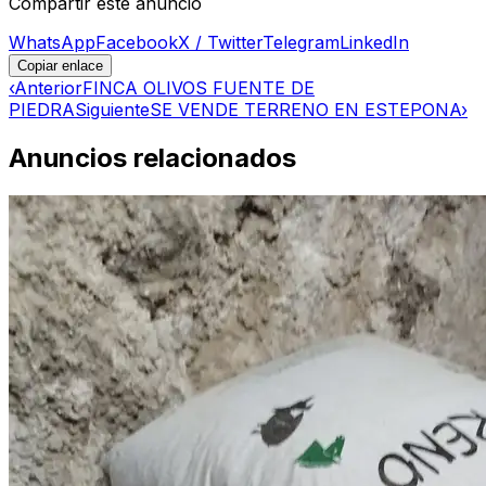
Compartir este anuncio
WhatsApp
Facebook
X / Twitter
Telegram
LinkedIn
Copiar enlace
‹
Anterior
FINCA OLIVOS FUENTE DE
PIEDRA
Siguiente
SE VENDE TERRENO EN ESTEPONA
›
Anuncios relacionados