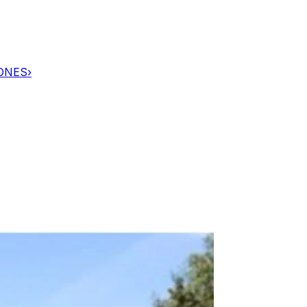
IONES
›