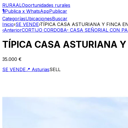
RURAAL
Oportunidades rurales
🎙️
Publica x WhatsApp
Publicar
Categorías
Ubicaciones
Buscar
Inicio
›
SE VENDE
›
TÍPICA CASA ASTURIANA Y FINCA E
‹
Anterior
CORTIJO CORDOBA- CASA SEÑORIAL CON P
TÍPICA CASA ASTURIANA Y
35.000 €
SE VENDE
📍
Asturias
SELL