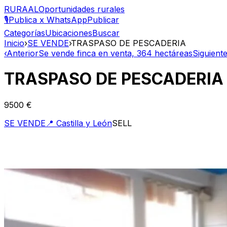
RURAAL
Oportunidades rurales
🎙️
Publica x WhatsApp
Publicar
Categorías
Ubicaciones
Buscar
Inicio
›
SE VENDE
›
TRASPASO DE PESCADERIA
‹
Anterior
Se vende finca en venta, 364 hectáreas
Siguient
TRASPASO DE PESCADERIA
9500 €
SE VENDE
📍
Castilla y León
SELL