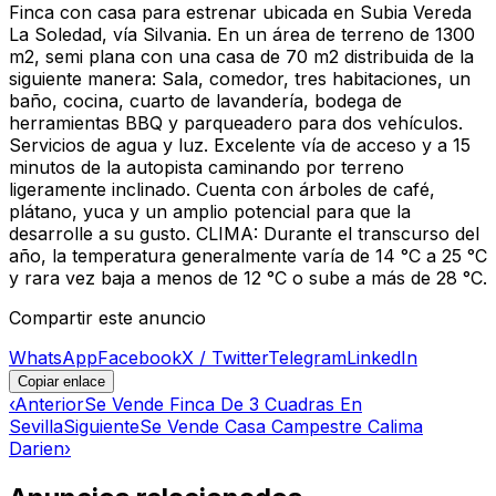
Finca con casa para estrenar ubicada en Subia Vereda
La Soledad, vía Silvania. En un área de terreno de 1300
m2, semi plana con una casa de 70 m2 distribuida de la
siguiente manera: Sala, comedor, tres habitaciones, un
baño, cocina, cuarto de lavandería, bodega de
herramientas BBQ y parqueadero para dos vehículos.
Servicios de agua y luz. Excelente vía de acceso y a 15
minutos de la autopista caminando por terreno
ligeramente inclinado. Cuenta con árboles de café,
plátano, yuca y un amplio potencial para que la
desarrolle a su gusto. CLIMA: Durante el transcurso del
año, la temperatura generalmente varía de 14 °C a 25 °C
y rara vez baja a menos de 12 °C o sube a más de 28 °C.
Compartir este anuncio
WhatsApp
Facebook
X / Twitter
Telegram
LinkedIn
Copiar enlace
‹
Anterior
Se Vende Finca De 3 Cuadras En
Sevilla
Siguiente
Se Vende Casa Campestre Calima
Darien
›