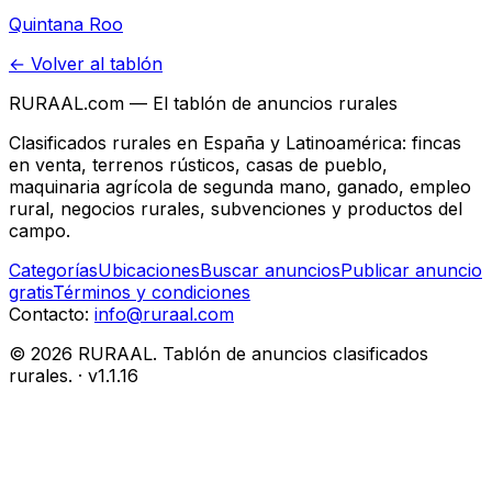
en la Selva Maya (Tulum, México)
Quintana Roo
← Volver al tablón
RURAAL.com — El tablón de anuncios rurales
Clasificados rurales en España y Latinoamérica: fincas
en venta, terrenos rústicos, casas de pueblo,
maquinaria agrícola de segunda mano, ganado, empleo
rural, negocios rurales, subvenciones y productos del
campo.
Categorías
Ubicaciones
Buscar anuncios
Publicar anuncio
gratis
Términos y condiciones
Contacto:
info@ruraal.com
©
2026
RURAAL. Tablón de anuncios clasificados
rurales.
· v
1.1.16