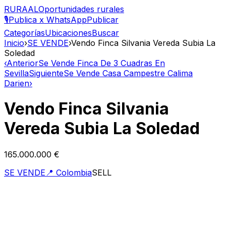
RURAAL
Oportunidades rurales
🎙️
Publica x WhatsApp
Publicar
Categorías
Ubicaciones
Buscar
Inicio
›
SE VENDE
›
Vendo Finca Silvania Vereda Subia La
Soledad
‹
Anterior
Se Vende Finca De 3 Cuadras En
Sevilla
Siguiente
Se Vende Casa Campestre Calima
Darien
›
Vendo Finca Silvania
Vereda Subia La Soledad
165.000.000 €
SE VENDE
📍
Colombia
SELL